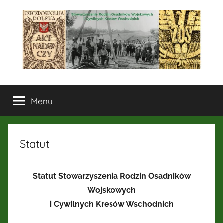
Przejdź
do
treści
Stowarzyszenie
Menu
Rodzin
Osadników
Statut
Wojskowych
Statut Stowarzyszenia Rodzin Osadników
i
Wojskowych
Cywilnych
i Cywilnych Kresów Wschodnich