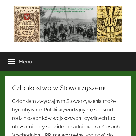
Przejdź
do
treści
Stowarzyszenie
Menu
Rodzin
Osadników
Członkostwo w Stowarzyszeniu
Wojskowych
Członkiem zwyczajnym Stowarzyszenia może
i
być obywatel Polski wywodzący się spośród
rodzin osadników wojskowych i cywilnych lub
Cywilnych
utożsamiający się z ideą osadnictwa na Kresach
Wschodnich II RP, mający pełną zdolność do