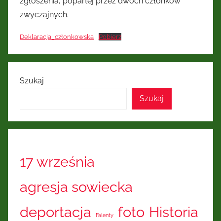
zgłoszenia, popartej przez dwóch członków
zwyczajnych.
Deklaracja_członkowska
Pobierz
Szukaj
Szukaj
17 września
agresja sowiecka
deportacja
foto
Historia
Falenty