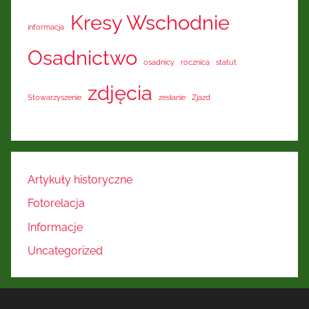
Kresy Wschodnie
informacja
Osadnictwo
osadnicy
rocznica
statut
zdjęcia
Stowarzyszenie
zesłanie
Zjazd
Artykuły historyczne
Fotorelacja
Informacje
Uncategorized