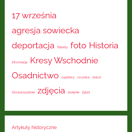
17 września
agresja sowiecka
deportacja
foto
Historia
Falenty
Kresy Wschodnie
informacja
Osadnictwo
osadnicy
rocznica
statut
zdjęcia
Stowarzyszenie
zesłanie
Zjazd
Artykuły historyczne