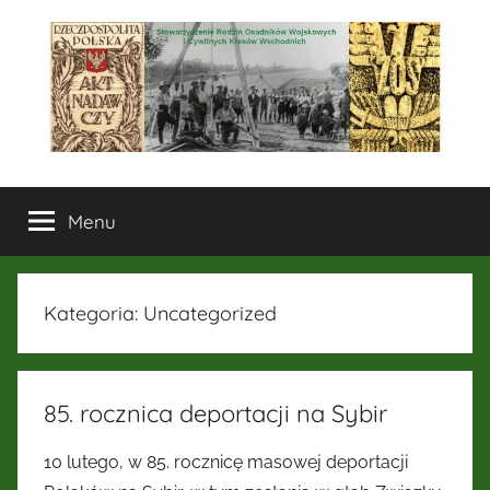
Przejdź
do
treści
Stowarzyszenie
Menu
Rodzin
Osadników
Kategoria:
Uncategorized
Wojskowych
i
85. rocznica deportacji na Sybir
Cywilnych
10 lutego, w 85. rocznicę masowej deportacji