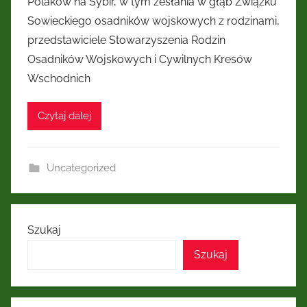
Polaków na Sybir, w tym zesłania w głąb Związku
Kresów
Sowieckiego osadników wojskowych z rodzinami,
przedstawiciele Stowarzyszenia Rodzin
Wschodnich
Osadników Wojskowych i Cywilnych Kresów
Wschodnich
Czytaj dalej
Uncategorized
Szukaj
Szukaj