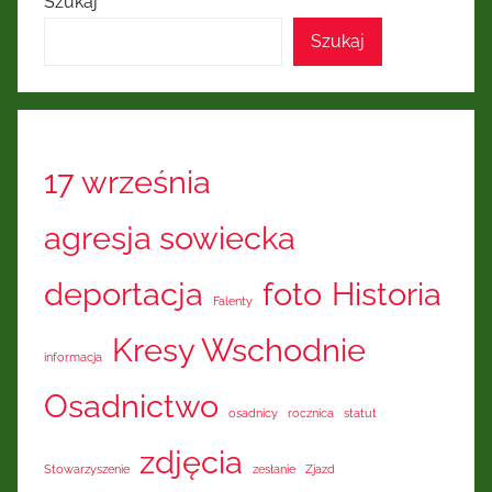
Szukaj
Kresów
Szukaj
Wschodnich
17 września
agresja sowiecka
deportacja
foto
Historia
Falenty
Kresy Wschodnie
informacja
Osadnictwo
osadnicy
rocznica
statut
zdjęcia
Stowarzyszenie
zesłanie
Zjazd