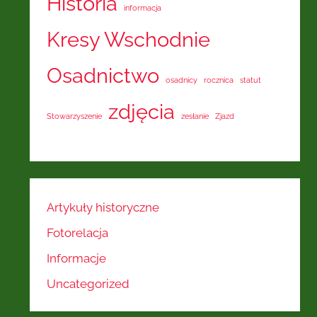
Historia
informacja
Kresy Wschodnie
Osadnictwo
osadnicy
rocznica
statut
zdjęcia
Stowarzyszenie
zesłanie
Zjazd
Artykuły historyczne
Fotorelacja
Informacje
Uncategorized