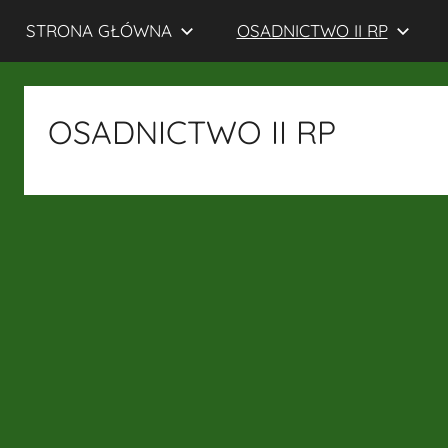
STRONA GŁÓWNA
OSADNICTWO II RP
Rodzin
Osadników
OSADNICTWO II RP
Wojskowych
i
Cywilnych
Kresów
Wschodnich