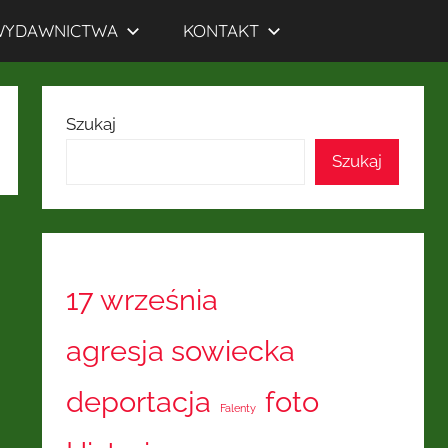
WYDAWNICTWA
KONTAKT
Szukaj
Szukaj
17 września
agresja sowiecka
deportacja
foto
Falenty