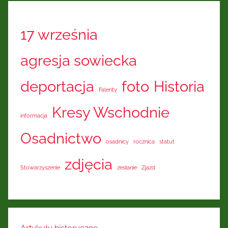
17 września
agresja sowiecka
deportacja
foto
Historia
Falenty
Kresy Wschodnie
informacja
Osadnictwo
osadnicy
rocznica
statut
zdjęcia
Stowarzyszenie
zesłanie
Zjazd