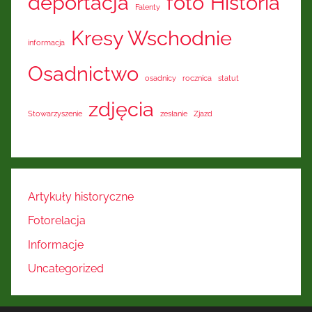
deportacja
foto
Historia
Falenty
Kresy Wschodnie
informacja
Osadnictwo
osadnicy
rocznica
statut
zdjęcia
Stowarzyszenie
zesłanie
Zjazd
Artykuły historyczne
Fotorelacja
Informacje
Uncategorized