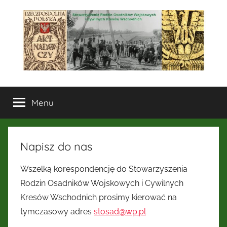
Przejdź
do
treści
Stowarzyszenie
Menu
Rodzin
Osadników
Napisz do nas
Wojskowych
Wszelką korespondencję do Stowarzyszenia
i
Rodzin Osadników Wojskowych i Cywilnych
Kresów Wschodnich prosimy kierować na
Cywilnych
tymczasowy adres
stosad@wp.pl