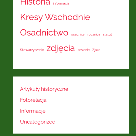
Historia
informacja
Kresy Wschodnie
Osadnictwo
osadnicy
rocznica
statut
zdjęcia
Stowarzyszenie
zesłanie
Zjazd
Artykuły historyczne
Fotorelacja
Informacje
Uncategorized