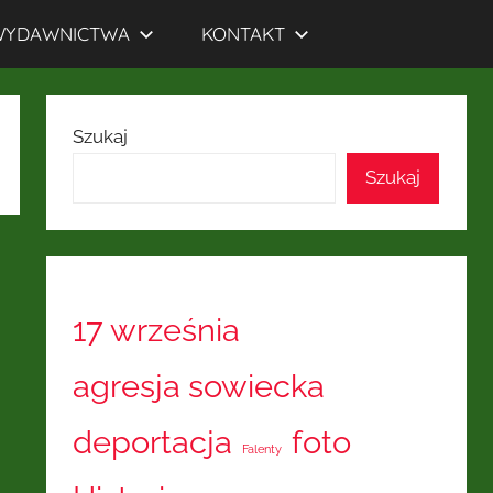
WYDAWNICTWA
KONTAKT
Szukaj
Szukaj
17 września
agresja sowiecka
deportacja
foto
Falenty