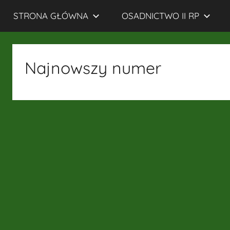
STRONA GŁÓWNA
OSADNICTWO II RP
Rodzin
Osadników
Najnowszy numer
Wojskowych
i
Cywilnych
Kresów
Wschodnich