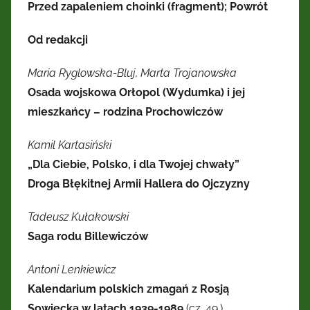
Przed zapaleniem choinki (fragment); Powrót
Kresów
Od redakcji
Wschodnich
Maria Ryglowska-Bluj, Marta Trojanowska
Osada wojskowa Orłopol (Wydumka) i jej
mieszkańcy – rodzina Prochowiczów
Kamil Kartasiński
„Dla Ciebie, Polsko, i dla Twojej chwały”
Droga Błękitnej Armii Hallera do Ojczyzny
Tadeusz Kułakowski
Saga rodu Billewiczów
Antoni Lenkiewicz
Kalendarium polskich zmagań z Rosją
Sowiecką w latach 1939-1989
(cz. 49.)