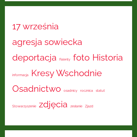
17 września
agresja sowiecka
deportacja
foto
Historia
Falenty
Kresy Wschodnie
informacja
Osadnictwo
osadnicy
rocznica
statut
zdjęcia
Stowarzyszenie
zesłanie
Zjazd