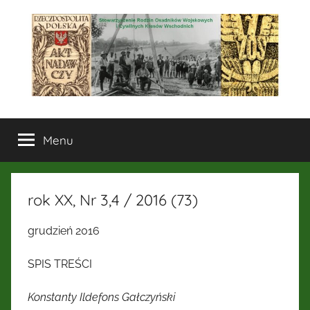
Przejdź
do
treści
Stowarzyszenie
Menu
Rodzin
Osadników
rok XX, Nr 3,4 / 2016 (73)
Wojskowych
grudzień 2016
i
SPIS TREŚCI
Cywilnych
Konstanty Ildefons Gałczyński