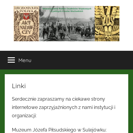
Przejdź
do
treści
Stowarzyszenie
Menu
Rodzin
Osadników
Linki
Wojskowych
Serdecznie zapraszamy na ciekawe strony
i
internetowe zaprzyjaźnionych z nami instytucji i
organizacji:
Cywilnych
Muzeum Józefa Piłsudskiego w Sulejówku: