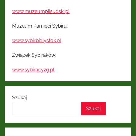
Kresów
www.muzeumpilsudski.pl
Wschodnich
Muzeum Pamięci Sybiru:
www.sybir.bialystok.pl
Związek Sybiraków:
www.sybiracyzg.pl
Szukaj
Szukaj