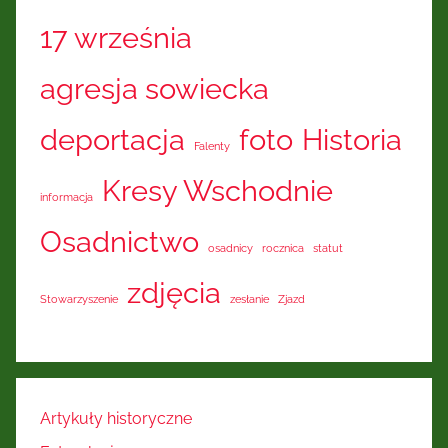
17 września
agresja sowiecka
deportacja
foto
Historia
Falenty
Kresy Wschodnie
informacja
Osadnictwo
osadnicy
rocznica
statut
zdjęcia
Stowarzyszenie
zesłanie
Zjazd
Artykuły historyczne