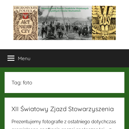
Przejdź
do
treści
Stowarzyszenie
Menu
Rodzin
Osadników
Tag:
foto
Wojskowych
i
XII Światowy Zjazd Stowarzyszenia
Cywilnych
Prezentujemy fotografie z ostatniego dotychczas