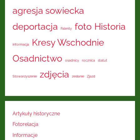
agresja sowiecka
deportacja
foto
Historia
Falenty
Kresy Wschodnie
informacja
Osadnictwo
osadnicy
rocznica
statut
zdjęcia
Stowarzyszenie
zesłanie
Zjazd
Artykuły historyczne
Fotorelacja
Informacje