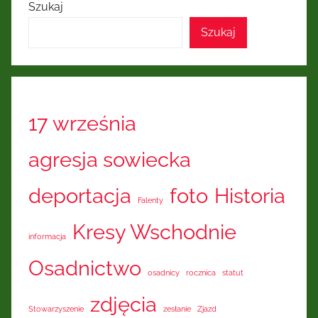
Szukaj
Szukaj
17 września
agresja sowiecka
deportacja
foto
Historia
Falenty
Kresy Wschodnie
informacja
Osadnictwo
osadnicy
rocznica
statut
zdjęcia
Stowarzyszenie
zesłanie
Zjazd