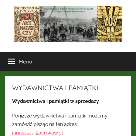
Przejdź
do
treści
Stowarzyszenie
Menu
Rodzin
Osadników
WYDAWNICTWA I PAMIĄTKI
Wojskowych
Wydawnictwa i pamiątki w sprzedaży
i
Poniższe wydawnictwa i pamiątki możemy
Cywilnych
zamówić pisząc na ten adres:
januszszu@acn.waw.pl