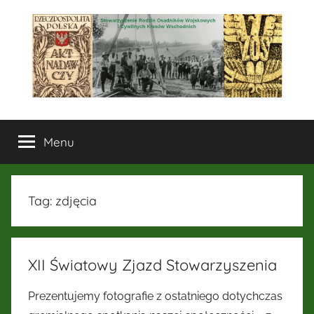
Przejdź
do
treści
Stowarzyszenie
Menu
Rodzin
Osadników
Tag:
zdjęcia
Wojskowych
i
XII Światowy Zjazd Stowarzyszenia
Cywilnych
Prezentujemy fotografie z ostatniego dotychczas