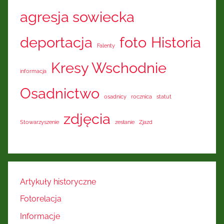
agresja sowiecka
deportacja
foto
Historia
Falenty
Kresy Wschodnie
informacja
Osadnictwo
osadnicy
rocznica
statut
zdjęcia
Stowarzyszenie
zesłanie
Zjazd
Artykuły historyczne
Fotorelacja
Informacje