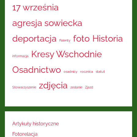
17 września
agresja sowiecka
deportacja
foto
Historia
Falenty
Kresy Wschodnie
informacja
Osadnictwo
osadnicy
rocznica
statut
zdjęcia
Stowarzyszenie
zesłanie
Zjazd
Artykuły historyczne
Fotorelacja