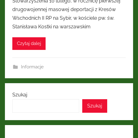
Stowarzyszenia 10 lutego, w rocznicę pierwszej
Kresów
drugowojennej masowej deportacji z Kresów
Wschodnich II RP na Sybir, w kościele pw. św.
Wschodnich
Stanisława Kostki na warszawskim
Czytaj dalej
Informacje
Szukaj
Szukaj