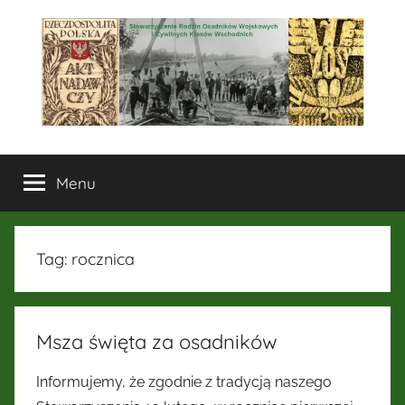
Przejdź
do
treści
Stowarzyszenie
Menu
Rodzin
Osadników
Tag:
rocznica
Wojskowych
i
Msza święta za osadników
Cywilnych
Informujemy, że zgodnie z tradycją naszego