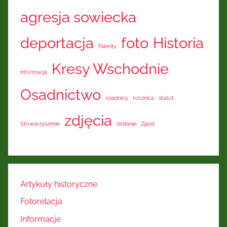
agresja sowiecka
deportacja
foto
Historia
Falenty
Kresy Wschodnie
informacja
Osadnictwo
osadnicy
rocznica
statut
zdjęcia
Stowarzyszenie
zesłanie
Zjazd
Artykuły historyczne
Fotorelacja
Informacje