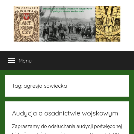
Przejdź
do
treści
Stowarzyszenie
Menu
Rodzin
Osadników
Tag:
agresja sowiecka
Wojskowych
i
Audycja o osadnictwie wojskowym
Cywilnych
Zapraszamy do odsłuchania audycji poświęconej