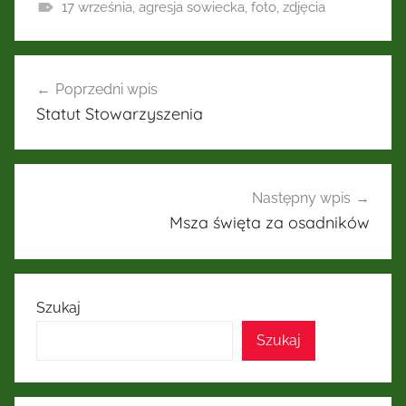
17 września
,
agresja sowiecka
,
foto
,
zdjęcia
Nawigacja
Poprzedni wpis
wpisu
Statut Stowarzyszenia
Następny wpis
Msza święta za osadników
Szukaj
Szukaj