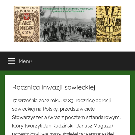
Przejdź
do
treści
Stowarzyszenie
Menu
Rodzin
Osadników
Rocznica inwazji sowieckiej
Wojskowych
17 września 2022 roku, w 83. rocznicę agresji
i
sowieckiej na Polskę, przedstawiciele
Stowarzyszenia (wraz z pocztem sztandarowym,
Cywilnych
który tworzyli Jan Rudziński i Janusz Maguza)
uczestniczyli we mszy świętej w warszawskiej