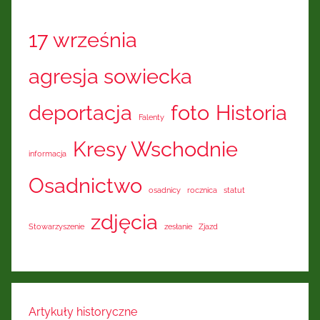
17 września
agresja sowiecka
deportacja
foto
Historia
Falenty
Kresy Wschodnie
informacja
Osadnictwo
osadnicy
rocznica
statut
zdjęcia
Stowarzyszenie
zesłanie
Zjazd
Artykuły historyczne