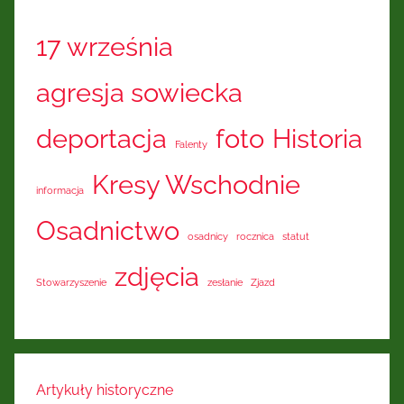
17 września
agresja sowiecka
deportacja
foto
Historia
Falenty
Kresy Wschodnie
informacja
Osadnictwo
osadnicy
rocznica
statut
zdjęcia
Stowarzyszenie
zesłanie
Zjazd
Artykuły historyczne