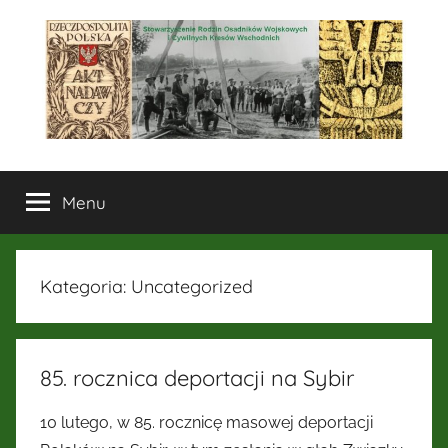
Przejdź
do
treści
Stowarzyszenie
Menu
Rodzin
Osadników
Kategoria:
Uncategorized
Wojskowych
i
85. rocznica deportacji na Sybir
Cywilnych
10 lutego, w 85. rocznicę masowej deportacji