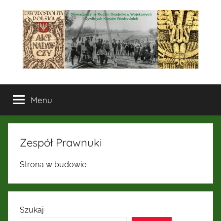
Przejdź
do
treści
Stowarzyszenie
Menu
Rodzin
Osadników
Zespół Prawnuki
Wojskowych
Strona w budowie
i
Cywilnych
Szukaj