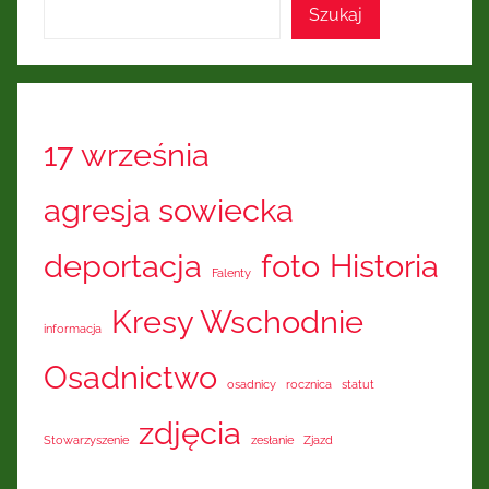
Kresów
Szukaj
Wschodnich
17 września
agresja sowiecka
deportacja
foto
Historia
Falenty
Kresy Wschodnie
informacja
Osadnictwo
osadnicy
rocznica
statut
zdjęcia
Stowarzyszenie
zesłanie
Zjazd