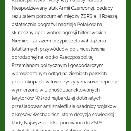
Kresów
Niespodziewany atak Armii Czerwonej, będący
rezultatem porozumień między ZSRS a III Rzeszą,
Wschodnich
ostatecznie pogrążył nadzieje Polaków na
skuteczny opór wobec agresji hitlerowskich
Niemiec i zarazem przypieczętował dążenia
totalitarnych przywódców do unicestwienia
odrodzonej na krótko Rzeczpospolitej.
Przemianom politycznym i gospodarczym
wprowadzanym odtąd na ziemiach polskich
przez okupantów towarzyszyły masowe represje
wymierzone w ludność zaanektowanych
terytoriów. Wśród najbardziej dotkniętych
prześladowaniami znaleźli się osadnicy wojskowi
z Kresów Wschodnich, które decyzją sowieckiej
Rady Najwyższej inkorporowano do ZSRS
wskutek sfałszowanych plebiscytów do