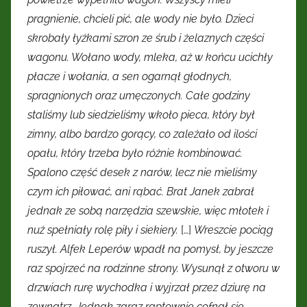
pragnienie, chcieli pić, ale wody nie było. Dzieci
skrobały łyżkami szron ze śrub i żelaznych części
wagonu. Wołano wody, mleka, aż w końcu ucichły
płacze i wołania, a sen ogarnął głodnych,
spragnionych oraz umęczonych. Całe godziny
staliśmy lub siedzieliśmy wkoło pieca, który był
zimny, albo bardzo gorący, co zależało od ilości
opału, który trzeba było różnie kombinować.
Spalono część desek z narów, lecz nie mieliśmy
czym ich piłować, ani rąbać. Brat Janek zabrał
jednak ze sobą narzędzia szewskie, więc młotek i
nuż spełniały rolę piły i siekiery.
[…]
Wreszcie pociąg
ruszył. Alfek Leperów wpadł na pomysł, by jeszcze
raz spojrzeć na rodzinne strony. Wysunął z otworu w
drzwiach rurę wychodka i wyjrzał przez dziurę na
zewnątrz. Jednak zaraz raptownie cofnął się,