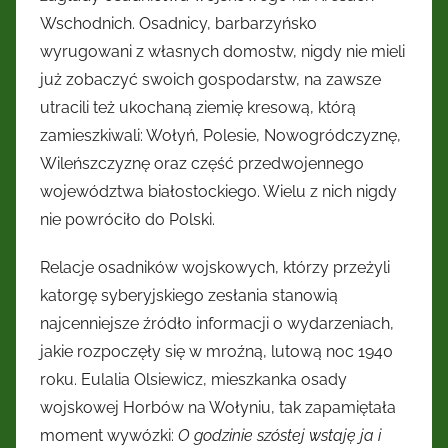
Wschodnich. Osadnicy, barbarzyńsko
wyrugowani z własnych domostw, nigdy nie mieli
już zobaczyć swoich gospodarstw, na zawsze
utracili też ukochaną ziemię kresową, którą
zamieszkiwali: Wołyń, Polesie, Nowogródczyznę,
Wileńszczyznę oraz część przedwojennego
województwa białostockiego. Wielu z nich nigdy
nie powróciło do Polski.
Relacje osadników wojskowych, którzy przeżyli
katorgę syberyjskiego zesłania stanowią
najcenniejsze źródło informacji o wydarzeniach,
jakie rozpoczęły się w mroźną, lutową noc 1940
roku. Eulalia Olsiewicz, mieszkanka osady
wojskowej Horbów na Wołyniu, tak zapamiętała
moment wywózki:
O godzinie szóstej wstaję ja i