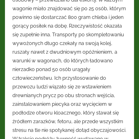
wagonie miało znajdować się po 25 osób, którym
powinno się dostarczać 800 gram chleba i jeden
gorący posiłek na dobę. Rzeczywistość okazała
się zupełnie inna. Transporty po skompletowaniu
wywożonych długo czekały na swoją kolej,
ruszały nawet z dwudniowym opóźnieniem, a
warunki w wagonach, do których ładowano
nierzadko ponad 50 osób urągały
człowieczeństwu. Ich przystosowanie do
przewozu ludzi wiązało się ze wstawieniem
drewnianych prycz po obu stronach wejścia,
zainstalowaniem piecyka oraz wycięciem w
podłodze otworu kloacznego, który stawał się
źródłem zarazków, fetoru, ale przede wszystkim
stresu na tle nie spotykanej dotąd obyczajowości.
W trakcie podróży żywność wydawano w