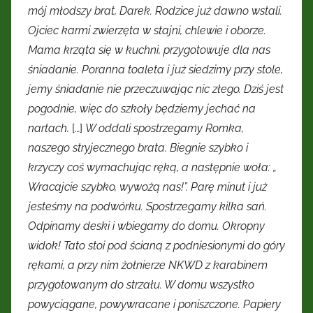
mój młodszy brat, Darek.
Rodzice już dawno wstali.
Ojciec karmi zwierzęta w stajni, chlewie i oborze.
Mama krząta się w kuchni, przygotowuje dla nas
śniadanie. Poranna toaleta i już siedzimy przy stole,
jemy śniadanie nie przeczuwając nic złego. Dziś jest
pogodnie, więc do szkoły będziemy jechać na
nartach.
[…]
W oddali spostrzegamy Romka,
naszego stryjecznego brata. Biegnie szybko i
krzyczy coś wymachując ręką, a następnie woła: „
Wracajcie szybko, wywożą nas!”. Parę minut i już
jesteśmy na podwórku. Spostrzegamy kilka sań.
Odpinamy deski i wbiegamy do domu. Okropny
widok! Tato stoi pod ścianą z podniesionymi do góry
rękami, a przy nim żołnierze NKWD z karabinem
przygotowanym do strzału. W domu wszystko
powyciągane, powywracane i poniszczone. Papiery