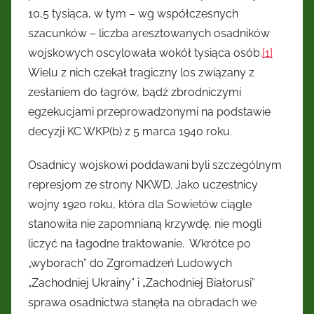
10,5 tysiąca, w tym – wg współczesnych
szacunków – liczba aresztowanych osadników
wojskowych oscylowała wokół tysiąca osób.
[1]
Wielu z nich czekał tragiczny los związany z
zesłaniem do łagrów, bądź zbrodniczymi
egzekucjami przeprowadzonymi na podstawie
decyzji KC WKP(b) z 5 marca 1940 roku.
Osadnicy wojskowi poddawani byli szczególnym
represjom ze strony NKWD. Jako uczestnicy
wojny 1920 roku, która dla Sowietów ciągle
stanowiła nie zapomnianą krzywdę, nie mogli
liczyć na łagodne traktowanie. Wkrótce po
„wyborach” do Zgromadzeń Ludowych
„Zachodniej Ukrainy” i „Zachodniej Białorusi”
sprawa osadnictwa stanęła na obradach we