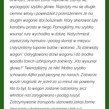
wyciągając szybko głowę. Najeżyły mu się długie,
ciemne włosy i powiedział z przerażeniem, że na
drugim wagonie stoi bolszewik, który skierował lufę
karabinu prosto w niego. Pomogliśmy mu szybko
wsunąć rurę wychodka w dziurę. Natychmiast
zapiszczały hamulce i pociąg stanął w miejscu.
Usłyszeliśmy tupanie butów i wołania: „To dziewiąty
wagon.”. Odryglowano drzwi wagonu i do środka
wpadło trzech uzbrojonych żołnierzy. „Kto wysunął
głowę?” Twierdziliśmy, że nikt. Matka szybko
schowała Alfka pod pierzynę na narach. Żołnierze
wyszli i zagrozili, że jeżeli za 10 minut nie powiemy
kto to był, to wagon zostanie ostrzelany, lecz
wkrótce nas zaryglowano i pociąg ruszył.
Zatrzymywanie transportu stanowiło jakąś formę
dręczenia i dodawania cierpienia i tak już