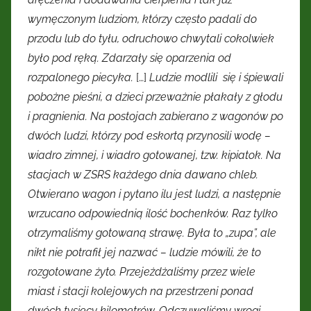
wymęczonym ludziom, którzy często padali do
przodu lub do tyłu, odruchowo chwytali cokolwiek
było pod ręką. Zdarzały się oparzenia od
rozpalonego piecyka.
[…]
Ludzie modlili się i śpiewali
pobożne pieśni, a dzieci przeważnie płakały z głodu
i pragnienia. Na postojach zabierano z wagonów po
dwóch ludzi, którzy pod eskortą przynosili wodę –
wiadro zimnej, i wiadro gotowanej, tzw. kipiatok. Na
stacjach w ZSRS każdego dnia dawano chleb.
Otwierano wagon i pytano ilu jest ludzi, a następnie
wrzucano odpowiednią ilość bochenków. Raz tylko
otrzymaliśmy gotowaną strawę. Była to „zupa”, ale
nikt nie potrafił jej nazwać – ludzie mówili, że to
rozgotowane żyto. Przejeżdżaliśmy przez wiele
miast i stacji kolejowych na przestrzeni ponad
dwóch tysięcy kilometrów. Odczuwaliśmy wrogi