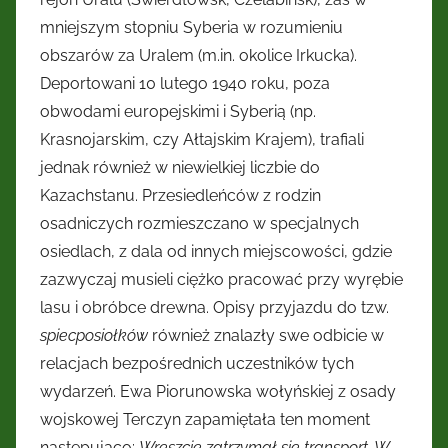
mniejszym stopniu Syberia w rozumieniu
obszarów za Uralem (m.in. okolice Irkucka).
Deportowani 10 lutego 1940 roku, poza
obwodami europejskimi i Syberią (np.
Krasnojarskim, czy Ałtajskim Krajem), trafiali
jednak również w niewielkiej liczbie do
Kazachstanu. Przesiedleńców z rodzin
osadniczych rozmieszczano w specjalnych
osiedlach, z dala od innych miejscowości, gdzie
zazwyczaj musieli ciężko pracować przy wyrębie
lasu i obróbce drewna. Opisy przyjazdu do tzw.
spiecposiołków
również znalazły swe odbicie w
relacjach bezpośrednich uczestników tych
wydarzeń. Ewa Piorunowska wołyńskiej z osady
wojskowej Terczyn zapamiętała ten moment
następująco:
Wreszcie zatrzymał się transport. W