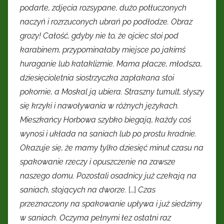
podarte, zdjęcia rozsypane, dużo potłuczonych
naczyń i rozrzuconych ubrań po podłodze. Obraz
grozy! Całość, gdyby nie to, że ojciec stoi pod
karabinem, przypominałaby miejsce po jakimś
huraganie lub kataklizmie. Mama płacze, młodsza,
dziesięcioletnia siostrzyczka zapłakana stoi
pokornie, a Moskal ją ubiera. Straszny tumult, słyszy
się krzyki i nawoływania w różnych językach.
Mieszkańcy Horbowa szybko biegają, każdy coś
wynosi i układa na saniach lub po prostu kradnie.
Okazuje się, że mamy tylko dziesięć minut czasu na
spakowanie rzeczy i opuszczenie na zawsze
naszego domu. Pozostali osadnicy już czekają na
saniach, stojących na dworze.
[…]
Czas
przeznaczony na spakowanie upływa i już siedzimy
w saniach. Oczyma pełnymi łez ostatni raz