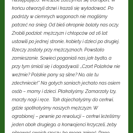
końcu otworzyli drzwi i kazali się wyładować. Po
podróży w ciemnych wagonach nie mogliśmy
patrzeć na śnieg. Od bieli okropnie bolały nas oczy.
Zrobili podział: mężczyzn i chłopców od 16 lat
ustawili po jednej stronie, kobiety i dzieci po drugiej.
Rzeczy zostały przy mężczyznach. Powstało
zamieszanie. Sowieci poganiali nas jak bydło, a
przy tym śmiali się i dogadywali: „Czort Polaków nie
weźmie? Polskie pany są silne? No, ale tu
zdechniecie!” Na gołych saniach jechało nas osiem
osób – mamy i dzieci. Płakałyśmy. Zamarzały łzy,
marzły nogi i ręce. Tak dojechałyśmy do cerkwi,
gdzie spotkałyśmy naszych mężczyzn. W
ograbionej – pewnie po rewolucji – cerkwi leżeliśmy
jeden obok drugiego, a konwojenci krzyczeli, żeby
pilnować swoich rzeczy, bo mogą zginąć. Rano