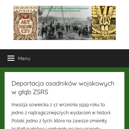
Przejdź
do
treści
Stowarzyszenie
Menu
Rodzin
Osadników
Deportacja osadników wojskowych
Wojskowych
w głąb ZSRS
i
Inwazja sowiecka z 17 września 1939 roku to
jedno z najtragiczniejszych wydarzeń w historii
Cywilnych
Polski; jedno z tych, które na zawsze zmieniły
kształt państwa i wpłynęły na losy narodu.