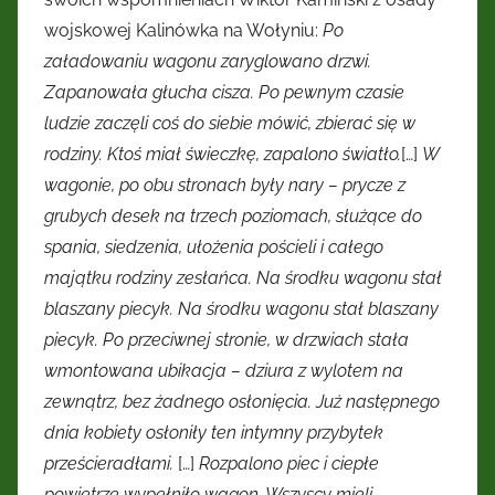
wojskowej Kalinówka na Wołyniu:
Po
załadowaniu wagonu zaryglowano drzwi.
Zapanowała głucha cisza. Po pewnym czasie
ludzie zaczęli coś do siebie mówić, zbierać się w
rodziny. Ktoś miał świeczkę, zapalono światło.
[…]
W
wagonie, po obu stronach były nary – prycze z
grubych desek na trzech poziomach, służące do
spania, siedzenia, ułożenia pościeli i całego
majątku rodziny zesłańca. Na środku wagonu stał
blaszany piecyk. Na środku wagonu stał blaszany
piecyk. Po przeciwnej stronie, w drzwiach stała
wmontowana ubikacja – dziura z wylotem na
zewnątrz, bez żadnego osłonięcia. Już następnego
dnia kobiety osłoniły ten intymny przybytek
prześcieradłami.
[…]
Rozpalono piec i ciepłe
powietrze wypełniło wagon. Wszyscy mieli